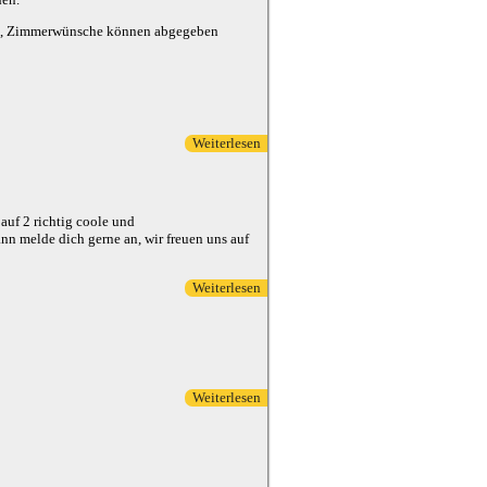
teilt, Zimmerwünsche können abgegeben
Weiterlesen
über Freizeitvortreffen am 24.07.2022
auf 2 richtig coole und
n melde dich gerne an, wir freuen uns auf
Weiterlesen
über Wir haben noch freie Plätze
Weiterlesen
über Vorbereitungswochenende hat
stattgefunden