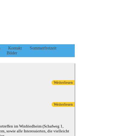
s
Kontakt
Sommerfreizeit
Bilder
Weiterlesen
über Freizeitnachtreffen am
16.10.2022
Weiterlesen
über Wir sind wieder gut zurück von
unserer Zeitreise
rtreffen im Winfriedheim (Schafweg 1,
n, sowie alle Interessierten, die vielleicht
den.