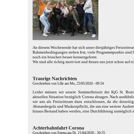
An diesem Wochenende hat sich unser diesjähriges Freizeittea
Rahmenbedingungen stehen fest, viele Programmpunkte sind ber
noch ein bisschen besser kennengelernt.
Wir sind alle richtig motiviert und freuen uns jetzt schon auf e
Traurige Nachrichten
Geschrieben von
Lille
am Mo, 25/05/2020 - 09:54
Leider müssen wir unsere Sommerfreizeit der KjG St. Boni
aktuellen Situation bezüglich Corona absagen. Nach ausführ
wir uns als Freizeitteam dazu entschlossen, da die derzeiti
Abstandregeln und Maskenpflicht, die um eine weitere Ausbr
hinaus Bestand haben werden, eine Durchführung unmöglich 
Achterbahnfahrt Corona
Geschrieben von
Emma
am Di, 21/04/2020 - 20:55