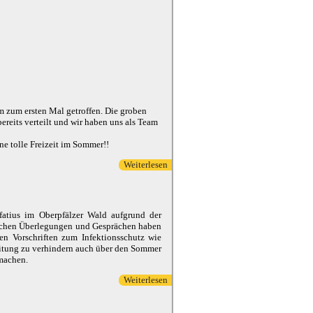
m zum ersten Mal getroffen. Die groben
eits verteilt und wir haben uns als Team
ine tolle Freizeit im Sommer!!
Weiterlesen
über Erstes Teamtreffen hat
stattgefunden
fatius im Oberpfälzer Wald aufgrund der
lichen Überlegungen und Gesprächen haben
gen Vorschriften zum Infektionsschutz wie
eitung zu verhindern auch über den Sommer
machen.
Weiterlesen
über Traurige Nachrichten