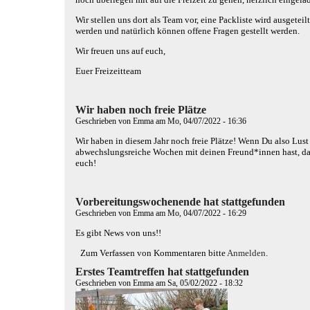
Wir stellen uns dort als Team vor, eine Packliste wird ausge
werden und natürlich können offene Fragen gestellt werden.
Wir freuen uns auf euch,
Euer Freizeitteam
Wir haben noch freie Plätze
Geschrieben von
Emma
am Mo, 04/07/2022 - 16:36
Wir haben in diesem Jahr noch freie Plätze! Wenn Du also Lust 
abwechslungsreiche Wochen mit deinen Freund*innen hast, dan
euch!
Vorbereitungswochenende hat stattgefunden
Geschrieben von
Emma
am Mo, 04/07/2022 - 16:29
Es gibt News von uns!!
Zum Verfassen von Kommentaren bitte
Anmelden
.
Erstes Teamtreffen hat stattgefunden
Geschrieben von
Emma
am Sa, 05/02/2022 - 18:32