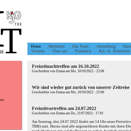
Home
Merkblatt
Das Team
Anmeldung
Hau
Termine
Über uns
Flashback
KjG St. Bonifatius
Freizeitnachtreffen am 16.10.2022
Geschrieben von
Emma
am Mo, 10/10/2022 - 23:08
Wir sind wieder gut zurück von unserer Zeitreise
Geschrieben von
Emma
am Mo, 10/10/2022 - 23:06
hre
Freizeitvortreffen am 24.07.2022
Geschrieben von
Emma
am Do, 21/07/2022 - 17:01
Am Sonntag, den 24.07.2022 findet um 14 Uhr unser Freizeitvo
TBB) statt. Hierzu sind alle angemeldeten Kinder mit ihren Elter
noch überlegen mit auf die Freizeit zu gehen, herzlich eingela