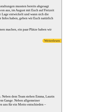
nstaltungen mussten bereits abgesagt
von aus, im August mit Euch auf Freizeit
ie Lage entwickelt und wann sich die
 Infos haben, geben wir Euch natürlich
en machen, ein paar Plätze haben wir
Weiterlesen
über Achterbahnfahrt Corona
nden. Neben dem Team stehen Emma, Laurin
lem Gange. Neben allgemeiner
n uns für ein Motto entschieden –